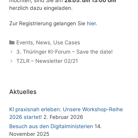
möchten, sind Sie am
28.05. um 13:00 Uhr
herzlich dazu eingeladen.
Zur Registrierung gelangen Sie
hier
.
Kategorien
Events
,
News
,
Use Cases
3. Thüringer KI-Forum – Save the date!
TZLR – Newsletter 02/21
Aktuelles
KI praxisnah erleben: Unsere Workshop-Reihe
2026 startet!
2. Februar 2026
Besuch aus den Digitalministerien
14.
November 2025